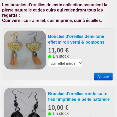
Les boucles d'oreilles de cette collection associent la
Porte-clefs
pierre naturelle et des cuirs qui retiendront tous les
regards :
Liens favoris
Cuir verni, cuir à relief, cuir imprimé, cuir à écailles.
Boucles d'oreilles demi-lune
effet miroir verni & pompons
11,00 €
En stock
Ajouter
Boucles d'oreilles ronds cuirs
fleur imprimée & perle naturelle
10,00 €
En stock