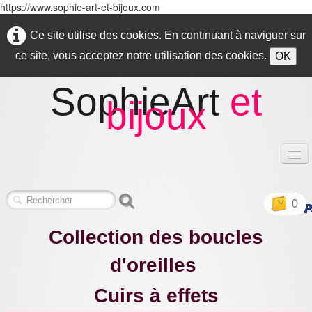
https://www.sophie-art-et-bijoux.com
Ce site utilise des cookies. En continuant à naviguer sur
ce site, vous acceptez notre utilisation des cookies.
OK
SophieArt
et
bijoux
Accueil
0
Boucles d'oreilles
▼
Collection des boucles
Bracelets
▼
d'oreilles
Colliers
▼
Cuirs à effets
Parures